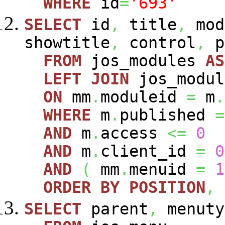
WHERE
id
=
'693'
SELECT
id
,
title
,
mod
showtitle
,
control
,
p
FROM
jos_modules
AS
LEFT
JOIN
jos_modu
ON
mm
.
moduleid
=
m
.
WHERE
m
.
published
=
AND
m
.
access
<=
0
AND
m
.
client_id
=
0
AND
(
mm
.
menuid
=
1
ORDER
BY
POSITION
,
SELECT
parent
,
menuty