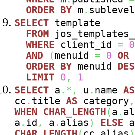
ORDER
BY
m
.
sublevel
SELECT
template
FROM
jos_templates_
WHERE
client_id
=
0
AND
(
menuid
=
0
OR
ORDER
BY
menuid
DES
LIMIT
0
,
1
SELECT
a
.*,
u
.
name
AS
cc
.
title
AS
category
,
WHEN
CHAR_LENGTH
(
a
.
al
a
.
id
,
a
.
alias
)
ELSE
a
CHAR_LENGTH
(
cc
.
alias
)