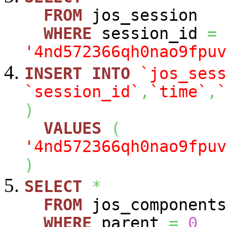
FROM
jos_session
WHERE
session_id
=
'4nd572366qh0nao9fpuv
INSERT
INTO
`jos_sess
`session_id`
,
`time`
,
`
)
VALUES
(
'4nd572366qh0nao9fpuv
)
SELECT
*
FROM
jos_components
WHERE
parent
=
0