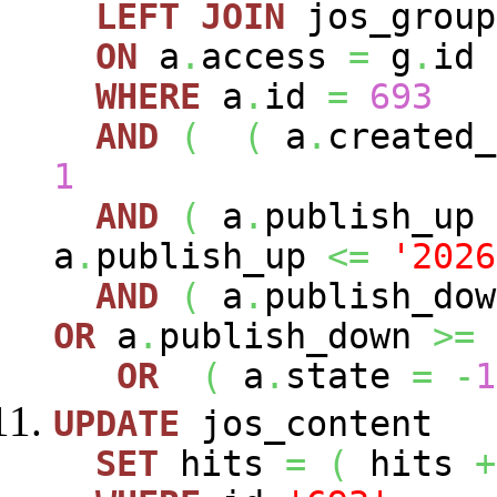
LEFT
JOIN
jos_grou
ON
a
.
access
=
g
.
id
WHERE
a
.
id
=
693
AND
(
(
a
.
created
1
AND
(
a
.
publish_up
a
.
publish_up
<=
'2026
AND
(
a
.
publish_do
OR
a
.
publish_down
>=
OR
(
a
.
state
=
-
1
UPDATE
jos_content
SET
hits
=
(
hits
+