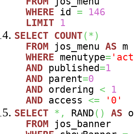
FROM
jos_menu
WHERE
id
=
146
LIMIT
1
SELECT
COUNT
(
*
)
FROM
jos_menu
AS
m
WHERE
menutype
=
'act
AND
published
=
1
AND
parent
=
0
AND
ordering
<
1
AND
access
<=
'0'
SELECT
*,
RAND
(
)
AS
o
FROM
jos_banner