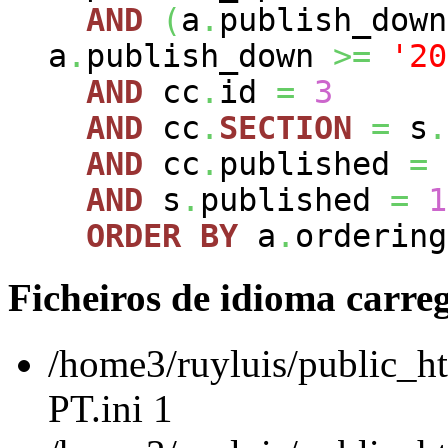
AND
(
a
.
publish_dow
a
.
publish_down
>=
'20
AND
cc
.
id
=
3
AND
cc
.
SECTION
=
s
.
AND
cc
.
published
=
AND
s
.
published
=
1
ORDER
BY
a
.
ordering
Ficheiros de idioma carre
/home3/ruyluis/public_ht
PT.ini 1