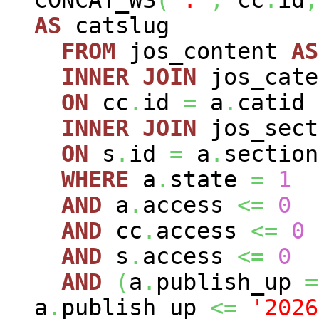
AS
catslug
FROM
jos_content
AS
INNER
JOIN
jos_cat
ON
cc
.
id
=
a
.
catid
INNER
JOIN
jos_sec
ON
s
.
id
=
a
.
section
WHERE
a
.
state
=
1
AND
a
.
access
<=
0
AND
cc
.
access
<=
0
AND
s
.
access
<=
0
AND
(
a
.
publish_up
=
a
.
publish_up
<=
'2026