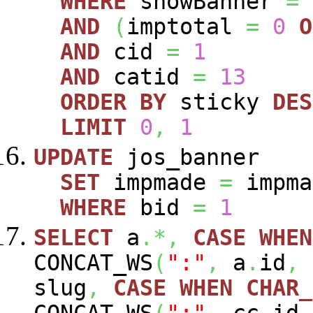
WHERE
showBanner
=
AND
(
imptotal
=
0
O
AND
cid
=
1
AND
catid
=
13
ORDER
BY
sticky
DES
LIMIT
0
,
1
UPDATE
jos_banner
SET
impmade
=
impm
WHERE
bid
=
1
SELECT
a
.*,
CASE
WHEN
CONCAT_WS
(
":"
,
a
.
id
,
slug
,
CASE
WHEN
CHAR_
CONCAT_WS
(
":"
,
cc
.
id
,