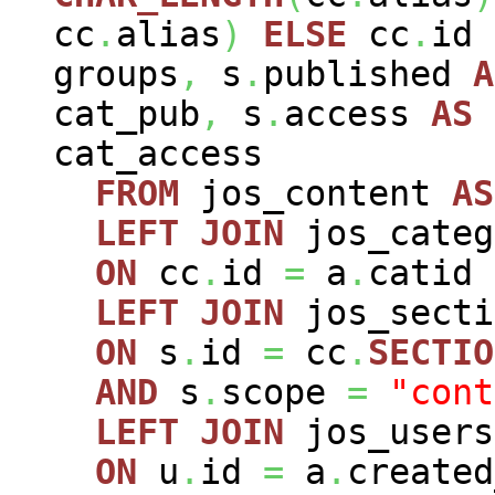
cc
.
alias
)
ELSE
cc
.
id
groups
,
s
.
published
A
cat_pub
,
s
.
access
AS
cat_access
FROM
jos_content
AS
LEFT
JOIN
jos_cate
ON
cc
.
id
=
a
.
catid
LEFT
JOIN
jos_sect
ON
s
.
id
=
cc
.
SECTIO
AND
s
.
scope
=
"cont
LEFT
JOIN
jos_user
ON
u
.
id
=
a
.
created