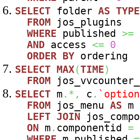
SELECT
folder
AS
TYPE
FROM
jos_plugins
WHERE
published
>=
AND
access
<=
0
ORDER
BY
ordering
SELECT
MAX
(
TIME
)
FROM
jos_vvcounter_
SELECT
m
.*,
c
.
`option
FROM
jos_menu
AS
m
LEFT
JOIN
jos_comp
ON
m
.
componentid
=
WHERE
m
.
published
=