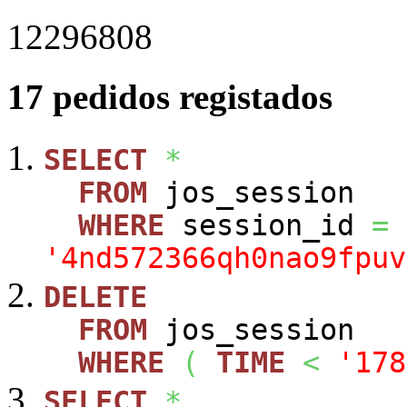
12296808
17 pedidos registados
SELECT
*
FROM
jos_session
WHERE
session_id
=
'4nd572366qh0nao9fpuv
DELETE
FROM
jos_session
WHERE
(
TIME
<
'178
SELECT
*