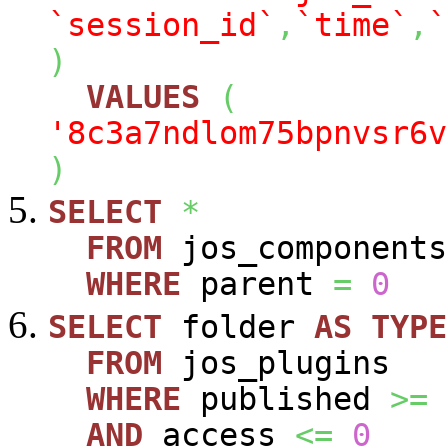
`session_id`
,
`time`
,
`
)
VALUES
(
'8c3a7ndlom75bpnvsr6v
)
SELECT
*
FROM
jos_components
WHERE
parent
=
0
SELECT
folder
AS
TYPE
FROM
jos_plugins
WHERE
published
>=
AND
access
<=
0