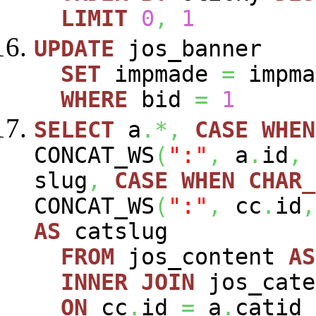
LIMIT
0
,
1
UPDATE
jos_banner
SET
impmade
=
impm
WHERE
bid
=
1
SELECT
a
.*,
CASE
WHEN
CONCAT_WS
(
":"
,
a
.
id
,
slug
,
CASE
WHEN
CHAR_
CONCAT_WS
(
":"
,
cc
.
id
,
AS
catslug
FROM
jos_content
AS
INNER
JOIN
jos_cat
ON
cc
.
id
=
a
.
catid