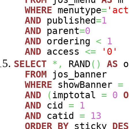
WHERE
menutype
=
'act
AND
published
=
1
AND
parent
=
0
AND
ordering
<
1
AND
access
<=
'0'
SELECT
*,
RAND
(
)
AS
o
FROM
jos_banner
WHERE
showBanner
=
AND
(
imptotal
=
0
O
AND
cid
=
1
AND
catid
=
13
ORDER
BY
sticky
DES