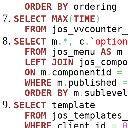
ORDER
BY
ordering
SELECT
MAX
(
TIME
)
FROM
jos_vvcounter_
SELECT
m
.*,
c
.
`option
FROM
jos_menu
AS
m
LEFT
JOIN
jos_comp
ON
m
.
componentid
=
WHERE
m
.
published
=
ORDER
BY
m
.
sublevel
SELECT
template
FROM
jos_templates_
WHERE
client_id
=
0