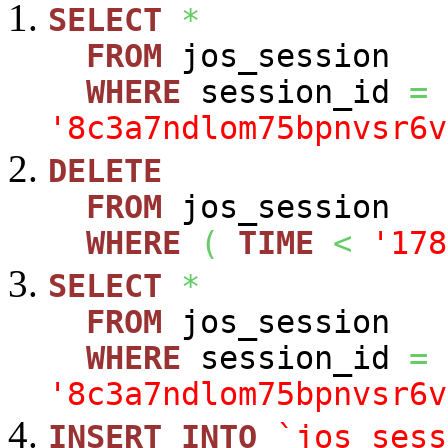
SELECT
*
FROM
jos_session
WHERE
session_id
=
'8c3a7ndlom75bpnvsr6v
DELETE
FROM
jos_session
WHERE
(
TIME
<
'178
SELECT
*
FROM
jos_session
WHERE
session_id
=
'8c3a7ndlom75bpnvsr6v
INSERT
INTO
`jos_sess