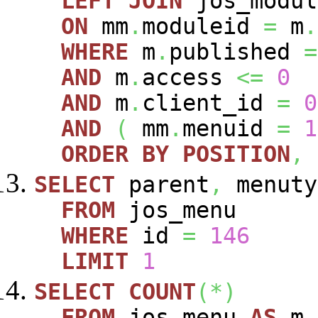
LEFT
JOIN
jos_modu
ON
mm
.
moduleid
=
m
.
WHERE
m
.
published
=
AND
m
.
access
<=
0
AND
m
.
client_id
=
0
AND
(
mm
.
menuid
=
1
ORDER
BY
POSITION
,
SELECT
parent
,
menuty
FROM
jos_menu
WHERE
id
=
146
LIMIT
1
SELECT
COUNT
(
*
)
FROM
jos_menu
AS
m