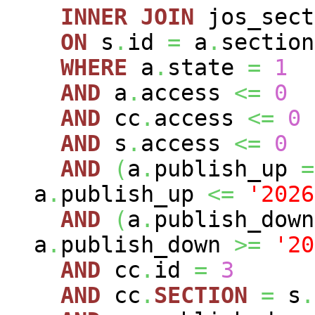
INNER
JOIN
jos_sec
ON
s
.
id
=
a
.
section
WHERE
a
.
state
=
1
AND
a
.
access
<=
0
AND
cc
.
access
<=
0
AND
s
.
access
<=
0
AND
(
a
.
publish_up
=
a
.
publish_up
<=
'2026
AND
(
a
.
publish_dow
a
.
publish_down
>=
'20
AND
cc
.
id
=
3
AND
cc
.
SECTION
=
s
.