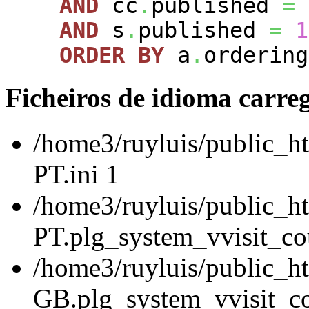
AND
cc
.
published
=
AND
s
.
published
=
1
ORDER
BY
a
.
ordering
Ficheiros de idioma carre
/home3/ruyluis/public_ht
PT.ini 1
/home3/ruyluis/public_ht
PT.plg_system_vvisit_cou
/home3/ruyluis/public_h
GB.plg_system_vvisit_co