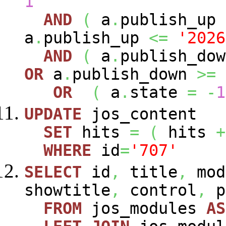
1
AND
(
a
.
publish_up
a
.
publish_up
<=
'2026
AND
(
a
.
publish_do
OR
a
.
publish_down
>=
OR
(
a
.
state
=
-
1
UPDATE
jos_content
SET
hits
=
(
hits
+
WHERE
id
=
'707'
SELECT
id
,
title
,
mod
showtitle
,
control
,
p
FROM
jos_modules
AS