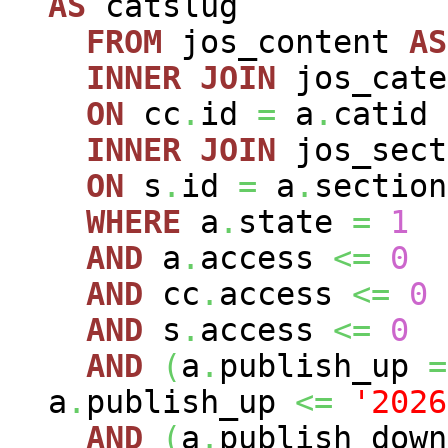
AS
catslug
FROM
jos_content
AS
INNER
JOIN
jos_cat
ON
cc
.
id
=
a
.
catid
INNER
JOIN
jos_sec
ON
s
.
id
=
a
.
section
WHERE
a
.
state
=
1
AND
a
.
access
<=
0
AND
cc
.
access
<=
0
AND
s
.
access
<=
0
AND
(
a
.
publish_up
=
a
.
publish_up
<=
'2026
AND
(
a
.
publish_dow