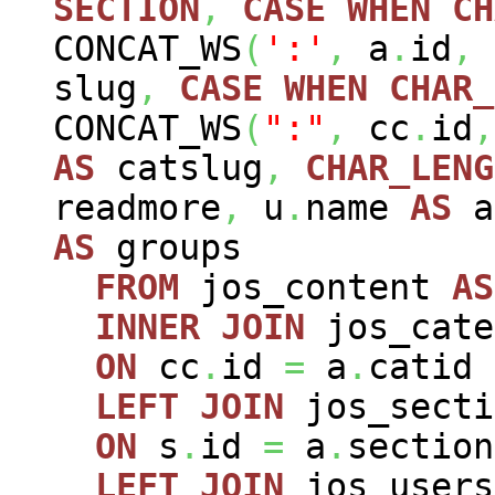
SECTION
,
CASE
WHEN
CH
CONCAT_WS
(
':'
,
a
.
id
,
slug
,
CASE
WHEN
CHAR_
CONCAT_WS
(
":"
,
cc
.
id
,
AS
catslug
,
CHAR_LENG
readmore
,
u
.
name
AS
a
AS
groups
FROM
jos_content
AS
INNER
JOIN
jos_cat
ON
cc
.
id
=
a
.
catid
LEFT
JOIN
jos_sect
ON
s
.
id
=
a
.
section
LEFT
JOIN
jos_user