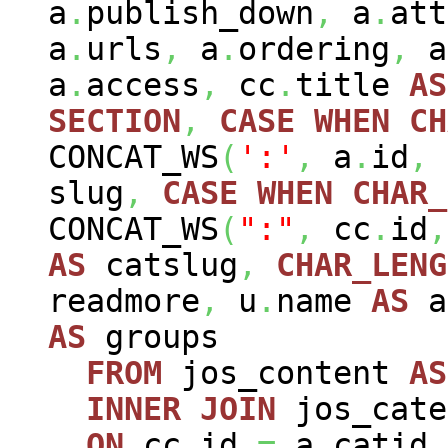
a
.
publish_down
,
a
.
att
a
.
urls
,
a
.
ordering
,
a
a
.
access
,
cc
.
title
AS
SECTION
,
CASE
WHEN
CH
CONCAT_WS
(
':'
,
a
.
id
,
slug
,
CASE
WHEN
CHAR_
CONCAT_WS
(
":"
,
cc
.
id
,
AS
catslug
,
CHAR_LENG
readmore
,
u
.
name
AS
a
AS
groups
FROM
jos_content
AS
INNER
JOIN
jos_cat
ON
cc
.
id
=
a
.
catid