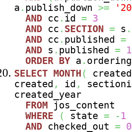
a
.
publish_down
>=
'20
AND
cc
.
id
=
3
AND
cc
.
SECTION
=
s
.
AND
cc
.
published
=
AND
s
.
published
=
1
ORDER
BY
a
.
ordering
SELECT
MONTH
(
create
created
,
id
,
sectioni
created_year
FROM
jos_content
WHERE
(
state
=
-
1
AND
checked_out
=
0