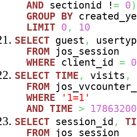
AND
sectionid !
=
0
)
GROUP
BY
created_y
LIMIT
0
,
10
SELECT
guest
,
usertyp
FROM
jos_session
WHERE
client_id
=
0
SELECT
TIME
,
visits
,
FROM
jos_vvcounte
WHERE
'1=1'
AND
TIME
>
17863200
SELECT
session_id
,
TI
FROM
jos_session