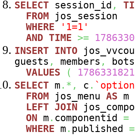
SELECT
session_id
,
TI
FROM
jos_session
WHERE
'1=1'
AND
TIME
>=
1786330
INSERT
INTO
jos_vvcou
guests
,
members
,
bots
VALUES
(
1786331821
SELECT
m
.*,
c
.
`option
FROM
jos_menu
AS
m
LEFT
JOIN
jos_comp
ON
m
.
componentid
=
WHERE
m
.
published
=