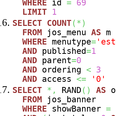
WHERE
id
=
69
LIMIT
1
SELECT
COUNT
(
*
)
FROM
jos_menu
AS
m
WHERE
menutype
=
'est
AND
published
=
1
AND
parent
=
0
AND
ordering
<
3
AND
access
<=
'0'
SELECT
*,
RAND
(
)
AS
o
FROM
jos_banner
WHERE
showBanner
=