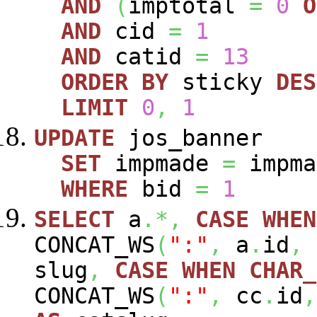
AND
(
imptotal
=
0
O
AND
cid
=
1
AND
catid
=
13
ORDER
BY
sticky
DES
LIMIT
0
,
1
UPDATE
jos_banner
SET
impmade
=
impm
WHERE
bid
=
1
SELECT
a
.*,
CASE
WHEN
CONCAT_WS
(
":"
,
a
.
id
,
slug
,
CASE
WHEN
CHAR_
CONCAT_WS
(
":"
,
cc
.
id
,