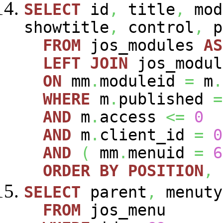
SELECT
id
,
title
,
mod
showtitle
,
control
,
p
FROM
jos_modules
AS
LEFT
JOIN
jos_modu
ON
mm
.
moduleid
=
m
.
WHERE
m
.
published
=
AND
m
.
access
<=
0
AND
m
.
client_id
=
0
AND
(
mm
.
menuid
=
6
ORDER
BY
POSITION
,
SELECT
parent
,
menuty
FROM
jos_menu