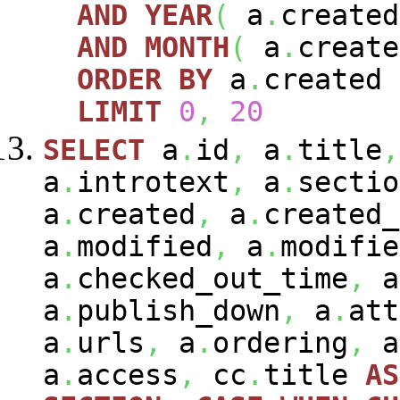
AND
YEAR
(
a
.
create
AND
MONTH
(
a
.
creat
ORDER
BY
a
.
created
LIMIT
0
,
20
SELECT
a
.
id
,
a
.
title
,
a
.
introtext
,
a
.
sectio
a
.
created
,
a
.
created_
a
.
modified
,
a
.
modifie
a
.
checked_out_time
,
a
a
.
publish_down
,
a
.
att
a
.
urls
,
a
.
ordering
,
a
a
.
access
,
cc
.
title
AS