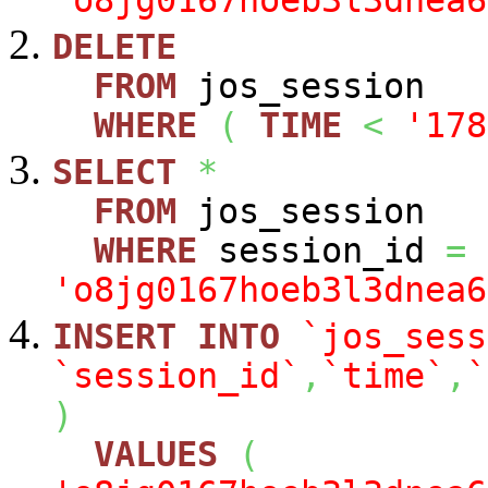
'o8jg0167hoeb3l3dnea6
DELETE
FROM
jos_session
WHERE
(
TIME
<
'178
SELECT
*
FROM
jos_session
WHERE
session_id
=
'o8jg0167hoeb3l3dnea6
INSERT
INTO
`jos_sess
`session_id`
,
`time`
,
`
)
VALUES
(