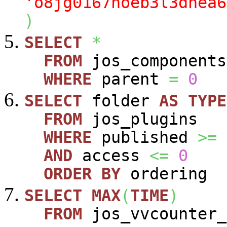
'o8jg0167hoeb3l3dnea6
)
SELECT
*
FROM
jos_components
WHERE
parent
=
0
SELECT
folder
AS
TYPE
FROM
jos_plugins
WHERE
published
>=
AND
access
<=
0
ORDER
BY
ordering
SELECT
MAX
(
TIME
)
FROM
jos_vvcounter_