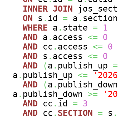
INNER
JOIN
jos_sec
ON
s
.
id
=
a
.
section
WHERE
a
.
state
=
1
AND
a
.
access
<=
0
AND
cc
.
access
<=
0
AND
s
.
access
<=
0
AND
(
a
.
publish_up
=
a
.
publish_up
<=
'2026
AND
(
a
.
publish_dow
a
.
publish_down
>=
'20
AND
cc
.
id
=
3
AND
cc
.
SECTION
=
s
.