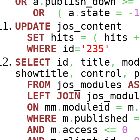
OR
a
.
publish_down
>=
OR
(
a
.
state
=
-
1
UPDATE
jos_content
SET
hits
=
(
hits
+
WHERE
id
=
'235'
SELECT
id
,
title
,
mod
showtitle
,
control
,
p
FROM
jos_modules
AS
LEFT
JOIN
jos_modu
ON
mm
.
moduleid
=
m
.
WHERE
m
.
published
=
AND
m
.
access
<=
0