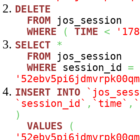
DELETE
FROM
jos_session
WHERE
(
TIME
<
'178
SELECT
*
FROM
jos_session
WHERE
session_id
=
'52ebv5pi6jdmvrpk00qm
INSERT
INTO
`jos_sess
`session_id`
,
`time`
,
`
)
VALUES
(
'52ebv5pi6jdmvrpk00qm