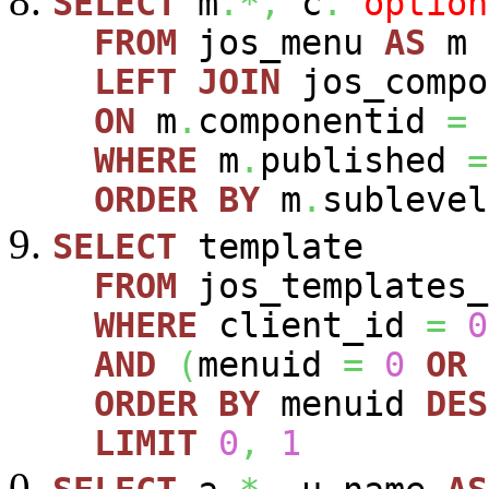
SELECT
m
.*,
c
.
`option
FROM
jos_menu
AS
m
LEFT
JOIN
jos_comp
ON
m
.
componentid
=
WHERE
m
.
published
=
ORDER
BY
m
.
sublevel
SELECT
template
FROM
jos_templates_
WHERE
client_id
=
0
AND
(
menuid
=
0
OR
ORDER
BY
menuid
DES
LIMIT
0
,
1