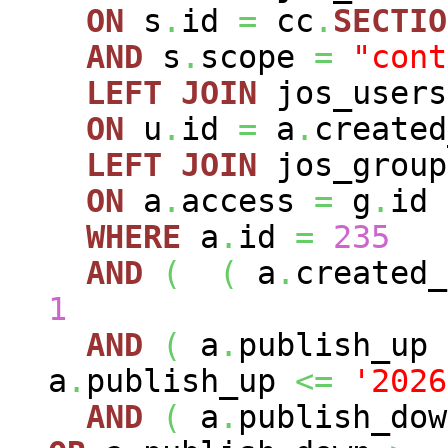
ON
s
.
id
=
cc
.
SECTIO
AND
s
.
scope
=
"cont
LEFT
JOIN
jos_user
ON
u
.
id
=
a
.
created
LEFT
JOIN
jos_grou
ON
a
.
access
=
g
.
id
WHERE
a
.
id
=
235
AND
(
(
a
.
created
1
AND
(
a
.
publish_up
a
.
publish_up
<=
'2026
AND
(
a
.
publish_do