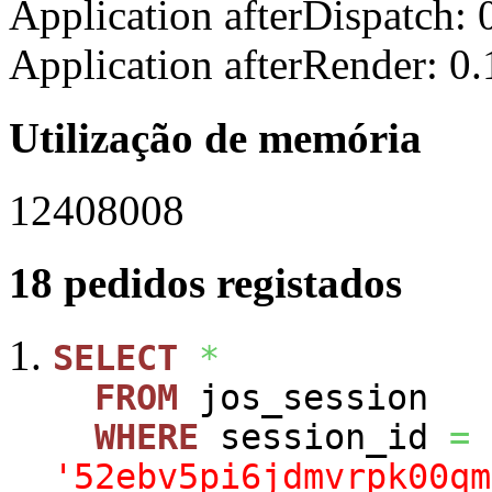
Application afterDispatch:
Application afterRender: 0
Utilização de memória
12408008
18 pedidos registados
SELECT
*
FROM
jos_session
WHERE
session_id
=
'52ebv5pi6jdmvrpk00qm