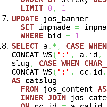
LIMIT
0
,
1
UPDATE
jos_banner
SET
impmade
=
impm
WHERE
bid
=
1
SELECT
a
.*,
CASE
WHEN
CONCAT_WS
(
":"
,
a
.
id
,
slug
,
CASE
WHEN
CHAR_
CONCAT_WS
(
":"
,
cc
.
id
,
AS
catslug
FROM
jos_content
AS
INNER
JOIN
jos_cat
ON
cc
.
id
=
a
.
catid