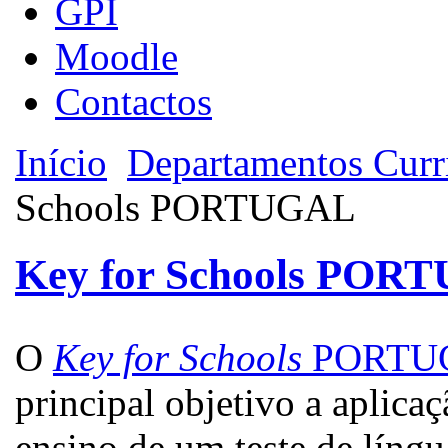
GPI
Moodle
Contactos
Início
Departamentos Curri
Schools PORTUGAL
Key for Schools POR
O
Key for Schools
PORTU
principal objetivo a aplica
ensino de um teste de líng