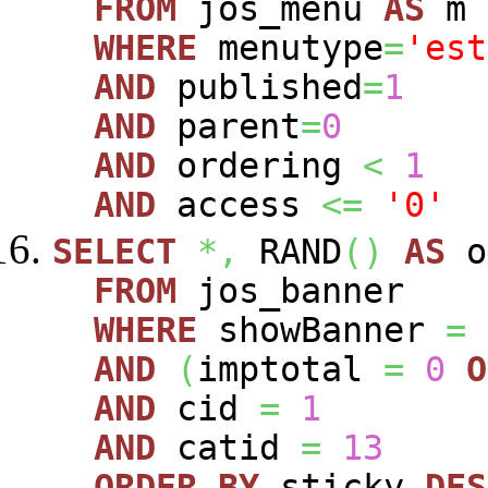
FROM
jos_menu
AS
m
WHERE
menutype
=
'est
AND
published
=
1
AND
parent
=
0
AND
ordering
<
1
AND
access
<=
'0'
SELECT
*,
RAND
(
)
AS
o
FROM
jos_banner
WHERE
showBanner
=
AND
(
imptotal
=
0
O
AND
cid
=
1
AND
catid
=
13
ORDER
BY
sticky
DES