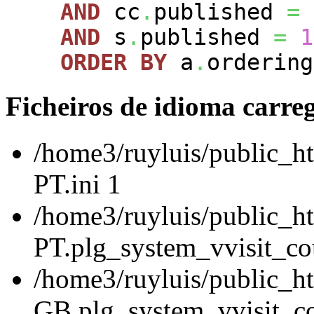
AND
cc
.
published
=
AND
s
.
published
=
1
ORDER
BY
a
.
ordering
Ficheiros de idioma carre
/home3/ruyluis/public_ht
PT.ini 1
/home3/ruyluis/public_ht
PT.plg_system_vvisit_cou
/home3/ruyluis/public_h
GB.plg_system_vvisit_co