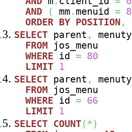
AND
m
.
client_id
=
0
AND
(
mm
.
menuid
=
8
ORDER
BY
POSITION
,
SELECT
parent
,
menuty
FROM
jos_menu
WHERE
id
=
80
LIMIT
1
SELECT
parent
,
menuty
FROM
jos_menu
WHERE
id
=
66
LIMIT
1
SELECT
COUNT
(
*
)