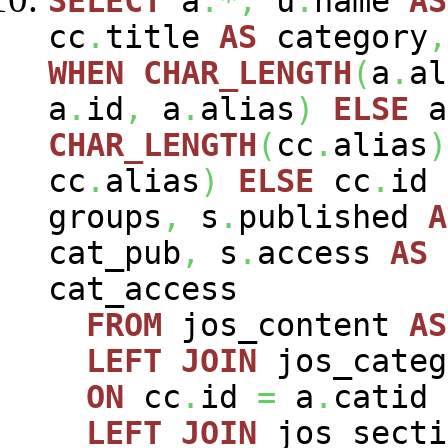
SELECT
a
.*,
u
.
name
AS
cc
.
title
AS
category
,
WHEN
CHAR_LENGTH
(
a
.
al
a
.
id
,
a
.
alias
)
ELSE
a
CHAR_LENGTH
(
cc
.
alias
)
cc
.
alias
)
ELSE
cc
.
id
groups
,
s
.
published
A
cat_pub
,
s
.
access
AS
cat_access
FROM
jos_content
AS
LEFT
JOIN
jos_cate
ON
cc
.
id
=
a
.
catid
LEFT
JOIN
jos_sect