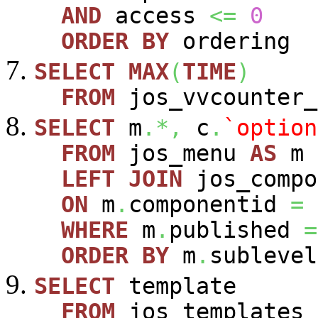
AND
access
<=
0
ORDER
BY
ordering
SELECT
MAX
(
TIME
)
FROM
jos_vvcounter_
SELECT
m
.*,
c
.
`option
FROM
jos_menu
AS
m
LEFT
JOIN
jos_comp
ON
m
.
componentid
=
WHERE
m
.
published
=
ORDER
BY
m
.
sublevel
SELECT
template
FROM
jos_templates_