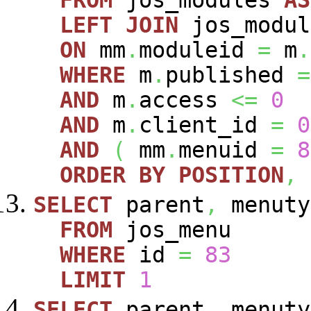
FROM
jos_modules
AS
LEFT
JOIN
jos_modu
ON
mm
.
moduleid
=
m
.
WHERE
m
.
published
=
AND
m
.
access
<=
0
AND
m
.
client_id
=
0
AND
(
mm
.
menuid
=
8
ORDER
BY
POSITION
,
SELECT
parent
,
menuty
FROM
jos_menu
WHERE
id
=
83
LIMIT
1
SELECT
parent
,
menuty