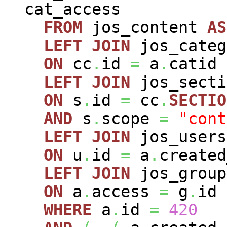
cat_access
FROM
jos_content
AS
LEFT
JOIN
jos_cate
ON
cc
.
id
=
a
.
catid
LEFT
JOIN
jos_sect
ON
s
.
id
=
cc
.
SECTIO
AND
s
.
scope
=
"cont
LEFT
JOIN
jos_user
ON
u
.
id
=
a
.
created
LEFT
JOIN
jos_grou
ON
a
.
access
=
g
.
id
WHERE
a
.
id
=
420