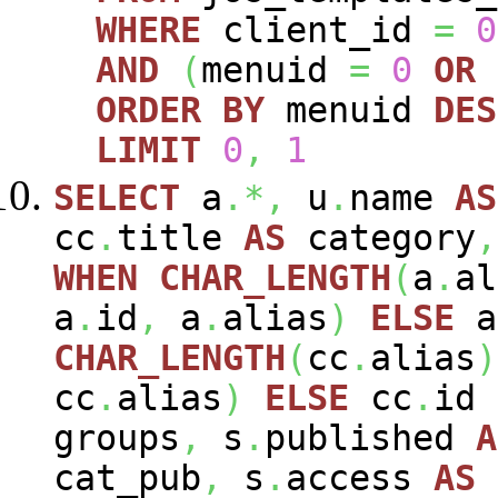
WHERE
client_id
=
0
AND
(
menuid
=
0
OR
ORDER
BY
menuid
DES
LIMIT
0
,
1
SELECT
a
.*,
u
.
name
AS
cc
.
title
AS
category
,
WHEN
CHAR_LENGTH
(
a
.
al
a
.
id
,
a
.
alias
)
ELSE
a
CHAR_LENGTH
(
cc
.
alias
)
cc
.
alias
)
ELSE
cc
.
id
groups
,
s
.
published
A
cat_pub
,
s
.
access
AS