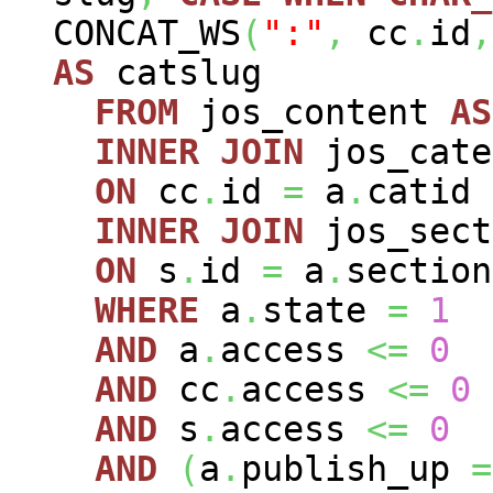
CONCAT_WS
(
":"
,
cc
.
id
,
AS
catslug
FROM
jos_content
AS
INNER
JOIN
jos_cat
ON
cc
.
id
=
a
.
catid
INNER
JOIN
jos_sec
ON
s
.
id
=
a
.
section
WHERE
a
.
state
=
1
AND
a
.
access
<=
0
AND
cc
.
access
<=
0
AND
s
.
access
<=
0
AND
(
a
.
publish_up
=