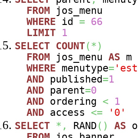
FROM
jos_menu
WHERE
id
=
66
LIMIT
1
SELECT
COUNT
(
*
)
FROM
jos_menu
AS
m
WHERE
menutype
=
'est
AND
published
=
1
AND
parent
=
0
AND
ordering
<
1
AND
access
<=
'0'
SELECT
*,
RAND
(
)
AS
o
FROM
jos_banner