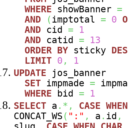
WHERE
showBanner
=
AND
(
imptotal
=
0
O
AND
cid
=
1
AND
catid
=
13
ORDER
BY
sticky
DES
LIMIT
0
,
1
UPDATE
jos_banner
SET
impmade
=
impm
WHERE
bid
=
1
SELECT
a
.*,
CASE
WHEN
CONCAT_WS
(
":"
,
a
.
id
,
slug
,
CASE
WHEN
CHAR_