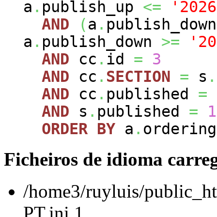
a
.
publish_up
<=
'2026
AND
(
a
.
publish_dow
a
.
publish_down
>=
'20
AND
cc
.
id
=
3
AND
cc
.
SECTION
=
s
.
AND
cc
.
published
=
AND
s
.
published
=
1
ORDER
BY
a
.
ordering
Ficheiros de idioma carre
/home3/ruyluis/public_ht
PT.ini 1