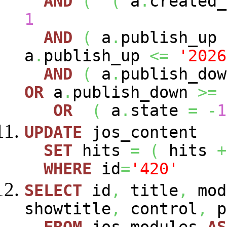
AND
(
(
a
.
created
1
AND
(
a
.
publish_up
a
.
publish_up
<=
'2026
AND
(
a
.
publish_do
OR
a
.
publish_down
>=
OR
(
a
.
state
=
-
1
UPDATE
jos_content
SET
hits
=
(
hits
+
WHERE
id
=
'420'
SELECT
id
,
title
,
mod
showtitle
,
control
,
p