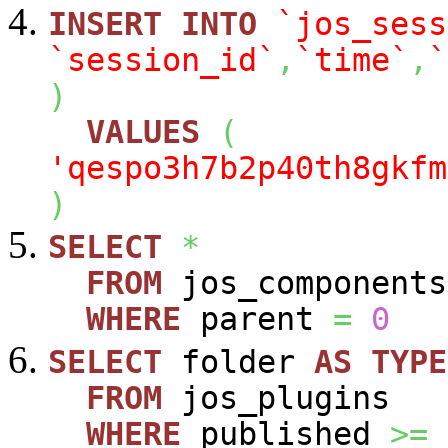
INSERT
INTO
`jos_sess
`session_id`
,
`time`
,
`
)
VALUES
(
'qespo3h7b2p40th8gkfm
)
SELECT
*
FROM
jos_components
WHERE
parent
=
0
SELECT
folder
AS
TYPE
FROM
jos_plugins
WHERE
published
>=